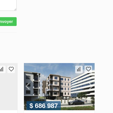
nvoyer
$ 686 987