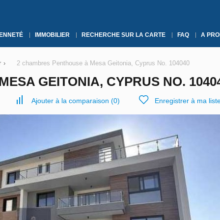
YENNETÉ
IMMOBILIER
RECHERCHE SUR LA CARTE
FAQ
A PRO
r
›
2 chambres Penthouse à Mesa Geitonia, Cyprus No. 104040
ESA GEITONIA, CYPRUS NO. 1040
Ajouter à la comparaison
(
0
)
Enregistrer à ma list