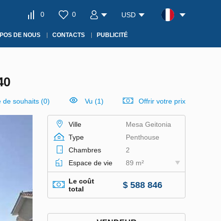
0
0
USD
POS DE NOUS
CONTACTS
PUBLICITÉ
40
e de souhaits
(
0
)
Vu (1)
Offrir votre prix
Ville
Mesa Geitonia
Type
Penthouse
Chambres
2
Espace de vie
89 m²
Le coût
$ 588 846
total