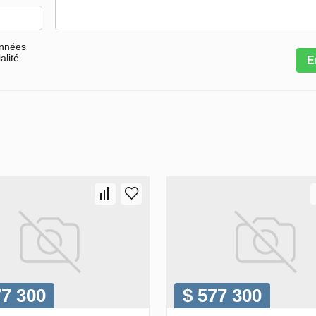
onnées
alité
E
77 300
$ 577 300