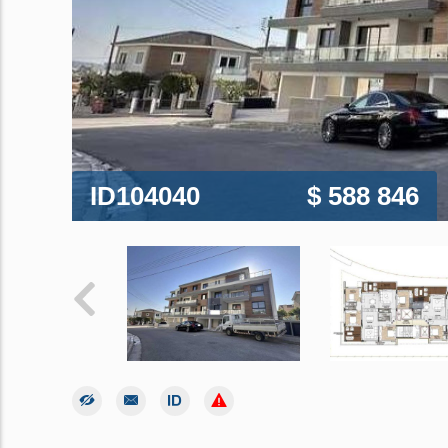
ID104040
$ 588 846