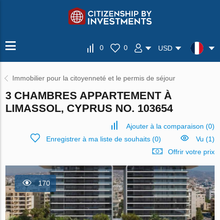
0
0
USD
Immobilier pour la citoyenneté et le permis de séjour
3 CHAMBRES APPARTEMENT À
LIMASSOL, CYPRUS NO. 103654
Ajouter à la comparaison
(
0
)
Enregistrer à ma liste de souhaits
(
0
)
Vu (1)
Offrir votre prix
170